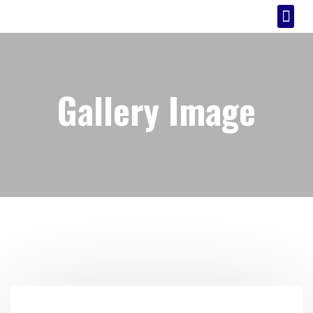
Quiéne
Constru
Revesti
Otros 
Gallery Image